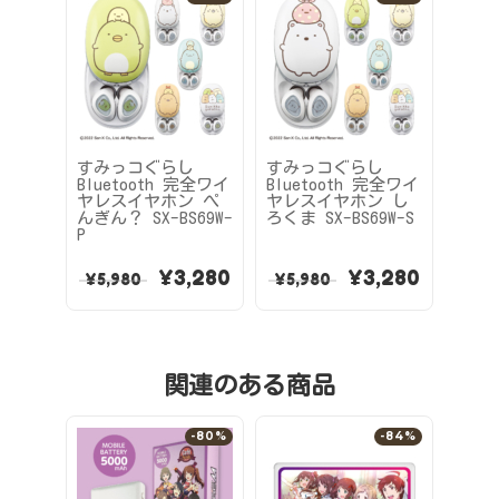
すみっコぐらし
すみっコぐらし
すみ
Bluetooth 完全ワイ
Bluetooth 完全ワイ
Blu
ヤレスイヤホン ぺ
ヤレスイヤホン し
ヤレ
んぎん？ SX-BS69W-
ろくま SX-BS69W-S
かよし 
P
¥
3,280
¥
3,280
¥
5,980
¥
5,980
¥
5,
関連のある商品
-80%
-84%