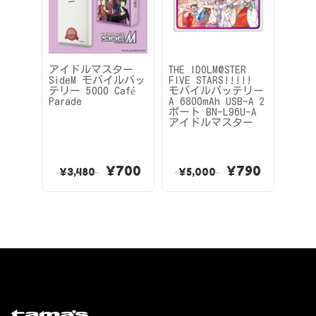
アイドルマスター
THE IDOLM@STER
アイ
SideM モバイルバッ
FIVE STARS!!!!!
Sid
テリー 5000 Café
モバイルバッテリー
テリー 
Parade
A 6800mAh USB-A 2
ポート BN-L96U-A
アイドルマスター
¥
700
¥
790
¥
3,480
¥
5,000
¥
3