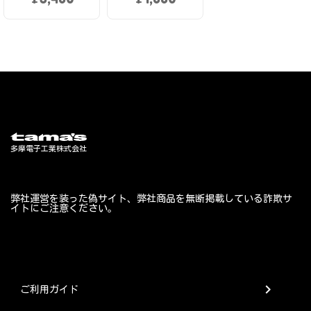
弊社運営を装った偽サイト、弊社商品を無断掲載している詐欺サ
イトにご注意ください。
chevron_right
ご利用ガイド