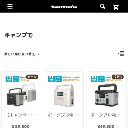
キャンプで
新しい順に並べ替え
セール
-29%
【キャンペーン価格】ポータブル電源 300W PD60W 80000mAh/288Wh リチウムイオンバッテリー キャンプ アウトドア ピクニック 防災グッズ 車中泊 TL127GY-KW
ポータブル電源 200W 227Wh 62400mAh 軽量 小型 正弦波 USB-C 急速充電 PD対応 LEDライト搭載 リチウムイオン充電池 キャンプ アウトドア ピクニック 防災グッズ 車中泊 TL152W-KW 多摩電子工業
ポータブル電源 600W リン酸鉄リチウムイオン電池 ワイヤレス充電対応 PD65W キャンプ アウトドア 防災 車中泊 USB-A×3/USB-C×2/AC出力×2 スマホ PC USB 大容量 TL154GY-KW
¥
29,800
¥
69,800