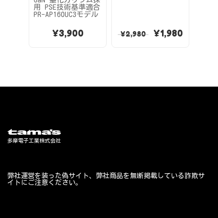
用 PSE技術基準適合
PR-AP160UC3モデル
¥
3,900
¥
1,980
¥
2,980
¥
4,
弊社運営を装った偽サイト、弊社商品を無断掲載している詐欺サ
イトにご注意ください。