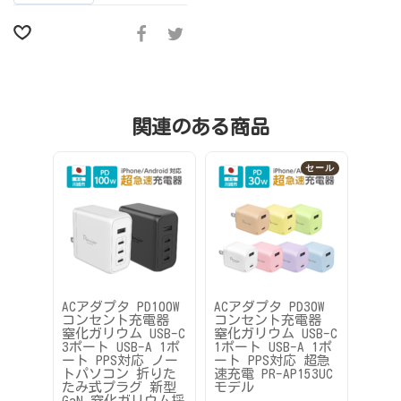
関連のある商品
セール
ACアダプタ PD100W
ACアダプタ PD30W
【送料
コンセント充電器
コンセント充電器
定販売
窒化ガリウム USB-C
窒化ガリウム USB-C
USB3
3ポート USB-A 1ポ
1ポート USB-A 1ポ
C接続 
ート PPS対応 ノー
ート PPS対応 超急
LAN
トパソコン 折りた
速充電 PR-AP153UC
タイプ
たみ式プラグ 新型
モデル
モデ
GaN 窒化ガリウム採