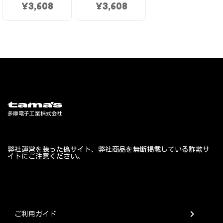
¥
3,608
¥
3,608
弊社運営を装った偽サイト、弊社商品を無断掲載している詐欺サ
イトにご注意ください。
chevron_right
ご利用ガイド